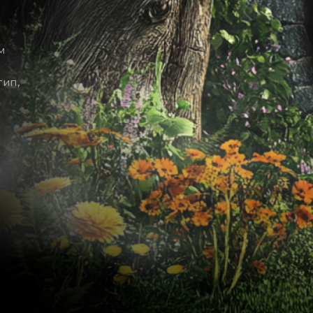
м
тип,